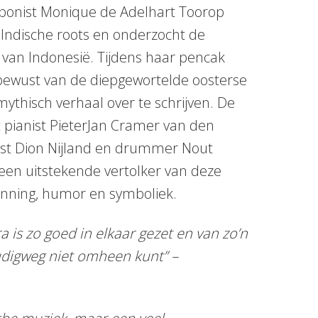
onist Monique de Adelhart Toorop
 Indische roots en onderzocht de
 van Indonesië. Tijdens haar pencak
al bewust van de diepgewortelde oosterse
mythisch verhaal over te schrijven. De
 pianist PieterJan Cramer van den
ist Dion Nijland en drummer Nout
een uitstekende vertolker van deze
panning, humor en symboliek.
a is zo goed in elkaar gezet en van zo’n
udigweg niet omheen kunt” –