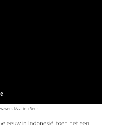
merawerk: Maarten Rens
15e eeuw in Indonesië, toen het een